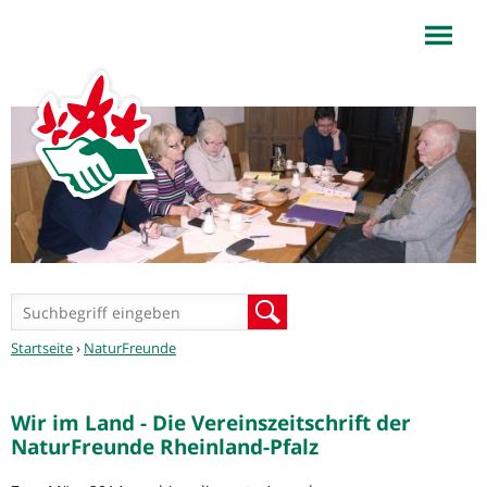
NaturFreunde Rheinland-
Pfalz
Jump to navigation
Suchformular
Suche
Sie
Startseite
›
NaturFreunde
sind
hier
Wir im Land - Die Vereinszeitschrift der
NaturFreunde Rheinland-Pfalz