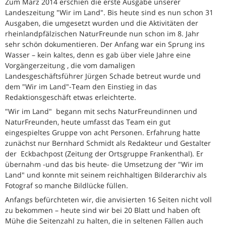
Zum März 2014 erschien die erste Ausgabe unserer
Landeszeitung "Wir im Land". Bis heute sind es nun schon 31
Ausgaben, die umgesetzt wurden und die Aktivitäten der
rheinlandpfälzischen NaturFreunde nun schon im 8. Jahr
sehr schön dokumentieren. Der Anfang war ein Sprung ins
Wasser – kein kaltes, denn es gab über viele Jahre eine
Vorgängerzeitung , die vom damaligen
Landesgeschäftsführer Jürgen Schade betreut wurde und
dem "Wir im Land"-Team den Einstieg in das
Redaktionsgeschäft etwas erleichterte.
"Wir im Land" begann mit sechs NaturFreundinnen und
NaturFreunden, heute umfasst das Team ein gut
eingespieltes Gruppe von acht Personen. Erfahrung hatte
zunächst nur Bernhard Schmidt als Redakteur und Gestalter
der Eckbachpost (Zeitung der Ortsgruppe Frankenthal). Er
übernahm -und das bis heute- die Umsetzung der "Wir im
Land" und konnte mit seinem reichhaltigen Bilderarchiv als
Fotograf so manche Bildlücke füllen.
Anfangs befürchteten wir, die anvisierten 16 Seiten nicht voll
zu bekommen – heute sind wir bei 20 Blatt und haben oft
Mühe die Seitenzahl zu halten, die in seltenen Fällen auch