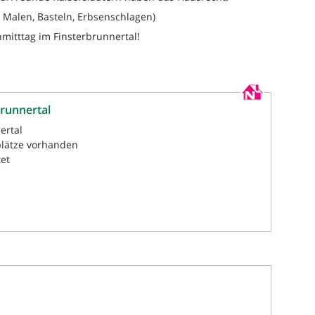
. Malen, Basteln, Erbsenschlagen)
itttag im Finsterbrunnertal!
brunnertal
ertal
lätze vorhanden
tet