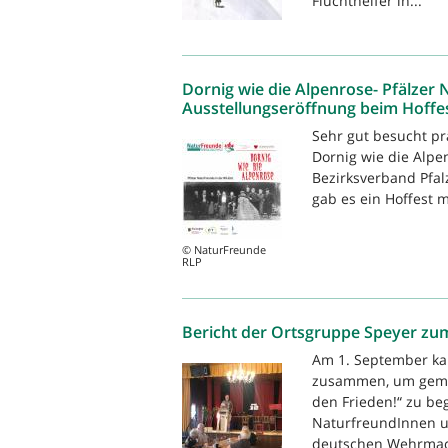
Fluchthelfer in...
Dornig wie die Alpenrose- Pfälzer 
Ausstellungseröffnung beim Hoffest
Sehr gut besucht prä
Dornig wie die Alpe
Bezirksverband Pfal
gab es ein Hoffest m
© NaturFreunde
RLP
Bericht der Ortsgruppe Speyer zum
Am 1. September k
zusammen, um gemei
den Frieden!“ zu be
NaturfreundInnen u
deutschen Wehrmach