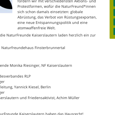
fordern wir mit verschiedensten Aktions- und
Protestformen, wofür die NaturFreund*innen
sich schon damals einsetzten: globale
Abrüstung, das Verbot von Rüstungsexporten,
eine neue Entspannungspolitik und eine
atomwaffenfreie Welt.
die NaturFreunde Kaiserslautern laden herzlich ein zur
,
Naturfreundehaus Finsterbrunnertal
zende Monika Riesinger, NF Kaiserslautern
ndesverbandes RLP
ger
eitung, Yannick Kiesel, Berlin
ger
erslautern und Friedensaktivist, Achim Müller
NaturFreunde Kaiserslautern haben das Hausrecht!