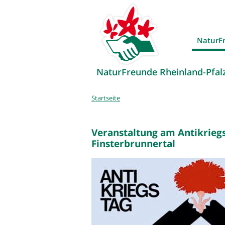
NaturF
NaturFreunde Rheinland-Pfal
Sie
Startseite
sind
hier
Veranstaltung am Antikrie
Finsterbrunnertal