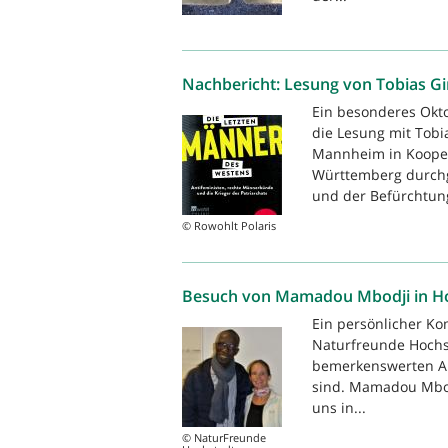
Nachbericht: Lesung von Tobias 
Ein besonderes Okto
die Lesung mit Tobi
Mannheim in Kooper
Württemberg durchg
und der Befürchtung
© Rowohlt Polaris
Besuch von Mamadou Mbodji in Ho
Ein persönlicher Ko
Naturfreunde Hochsta
bemerkenswerten A
sind. Mamadou Mboji
uns in...
© NaturFreunde